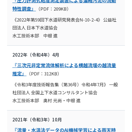
『圧力計測式粘度測定装置による濃縮汚泥の流動
特性調査』
（PDF：209KB）
《2022年第59回下水道研究発表会N-10-2-4》 公益社
団法人 日本下水道協会
水工技術本部 中根 進
2022年（令和4年）4月
『三次元非定常流体解析による横越流堰の越流量
推定』
（PDF：312KB）
《令和3年度技術報告集（第36号）令和4年7月》 一般
社団法人 全国上下水道コンサルタント協会
水工技術本部 奥村 元尚・中根 進
2021年（令和3年）10月
『流量・水温法データのAI機械学習による雨天時