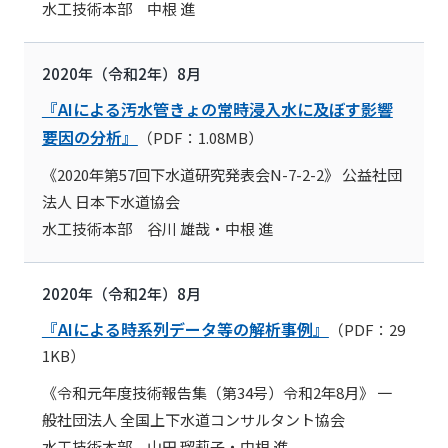
水工技術本部 中根 進
2020年（令和2年）8月
『AIによる汚水管きょの常時浸入水に及ぼす影響
要因の分析』
（PDF：1.08MB）
《2020年第57回下水道研究発表会N-7-2-2》 公益社団
法人 日本下水道協会
水工技術本部 谷川 雄哉・中根 進
2020年（令和2年）8月
『AIによる時系列データ等の解析事例』
（PDF：29
1KB）
《令和元年度技術報告集（第34号）令和2年8月》 一
般社団法人 全国上下水道コンサルタント協会
水工技術本部 山田 瑠莉子・中根 進