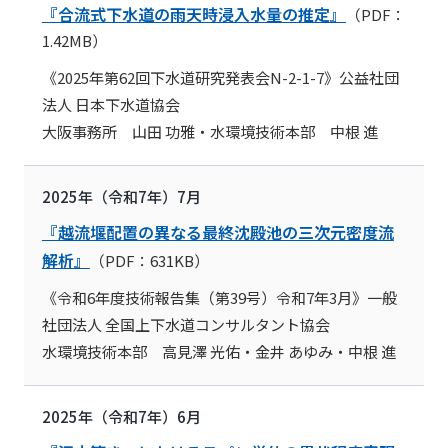
『合流式下水道の雨天時浸入水量の推定』
（PDF：
1.42MB）
《2025年第62回下水道研究発表会N-2-1-7》公益社団
法人 日本下水道協会
大阪事務所 山田 功雅・水環境技術本部 中根 進
2025年（令和7年）7月
『越流堰配置の異なる最終沈殿池の三次元密度流
解析』
（PDF：631KB）
《令和6年度技術報告集（第39号）令和7年3月》一般
社団法人 全国上下水道コンサルタント協会
水環境技術本部 高見澤 光佑・金井 あゆみ・中根 進
2025年（令和7年）6月