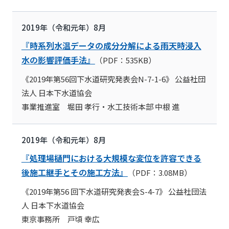
2019年（令和元年）8月
『時系列水温データの成分分解による雨天時浸入
水の影響評価手法』
（PDF：535KB）
《2019年第56回下水道研究発表会N-7-1-6》 公益社団
法人 日本下水道協会
事業推進室 堀田 孝行・水工技術本部 中根 進
2019年（令和元年）8月
『処理場樋門における大規模な変位を許容できる
後施工継手とその施工方法』
（PDF：3.08MB）
《2019年第56 回下水道研究発表会S-4-7》 公益社団法
人 日本下水道協会
東京事務所 戸頃 幸広