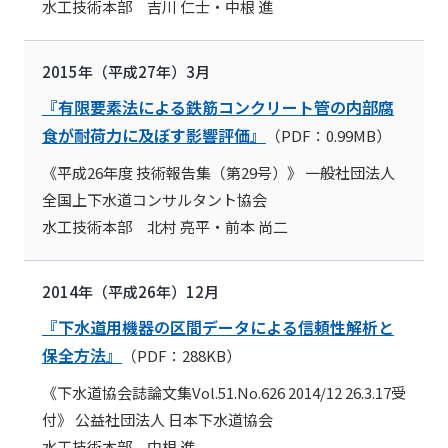
水工技術本部 吉川 仁士・中根 進
2015年（平成27年）3月
『有限要素法による鉄筋コンクリート管の内部腐
食が耐荷力に及ぼす影響評価』
（PDF：0.99MB）
《平成26年度 技術報告集（第29号）》 一般社団法人
全国上下水道コンサルタント協会
水工技術本部 北村 亮平・前本 尚二
2014年（平成26年）12月
『下水道用機器の区間データによる信頼性解析と
保全方法』
（PDF：288KB）
《下水道協会誌論文集Vol.51.No.626 2014/12 26.3.17受
付》 公益社団法人 日本下水道協会
水工技術本部 中根 進