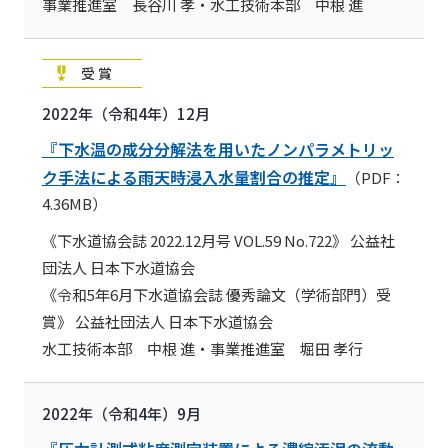
事業推進室 長谷川 孝・水工技術本部 中根 進
受賞
2022年（令和4年）12月
『下水温の成分分解法を用いたノンパラメトリッ
ク手法による雨天時浸入水量割合の推定』
（PDF：
4.36MB）
《下水道協会誌 2022.12月号 VOL.59 No.722》 公益社
団法人 日本下水道協会
《令和5年6月下水道協会誌 優秀論文（学術部門）受
賞》 公益社団法人 日本下水道協会
水工技術本部 中根 進・事業推進室 堀田 孝行
2022年（令和4年）9月