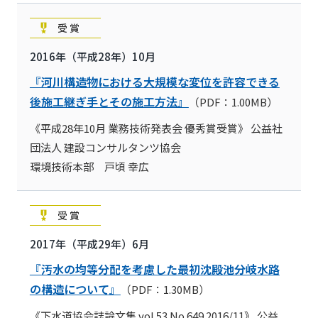
受賞
2016年（平成28年）10月
『河川構造物における大規模な変位を許容できる
後施工継ぎ手とその施工方法』
（PDF：1.00MB）
《平成28年10月 業務技術発表会 優秀賞受賞》 公益社
団法人 建設コンサルタンツ協会
環境技術本部 戸頃 幸広
受賞
2017年（平成29年）6月
『汚水の均等分配を考慮した最初沈殿池分岐水路
の構造について』
（PDF：1.30MB）
《下水道協会誌論文集 vol.53 No.649 2016/11》 公益