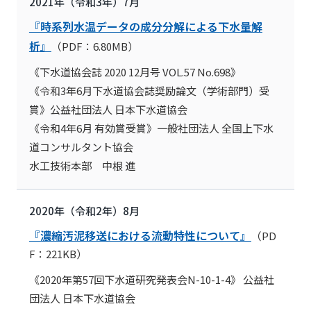
2021年（令和3年）7月
『時系列水温データの成分分解による下水量解
析』
（PDF：6.80MB）
《下水道協会誌 2020 12月号 VOL.57 No.698》
《令和3年6月下水道協会誌奨励論文（学術部門）受
賞》公益社団法人 日本下水道協会
《令和4年6月 有効賞受賞》一般社団法人 全国上下水
道コンサルタント協会
水工技術本部 中根 進
2020年（令和2年）8月
『濃縮汚泥移送における流動特性について』
（PD
F：221KB）
《2020年第57回下水道研究発表会N-10-1-4》 公益社
団法人 日本下水道協会