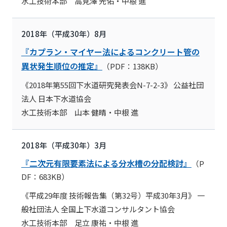
水工技術本部 高見澤 光佑・中根 進
2018年（平成30年）8月
『カプラン・マイヤー法によるコンクリート管の
異状発生順位の推定』
（PDF：138KB）
《2018年第55回下水道研究発表会N-7-2-3》 公益社団
法人 日本下水道協会
水工技術本部 山本 健晴・中根 進
2018年（平成30年）3月
『二次元有限要素法による分水槽の分配検討』
（P
DF：683KB）
《平成29年度 技術報告集（第32号）平成30年3月》 一
般社団法人 全国上下水道コンサルタント協会
水工技術本部 足立 康祐・中根 進