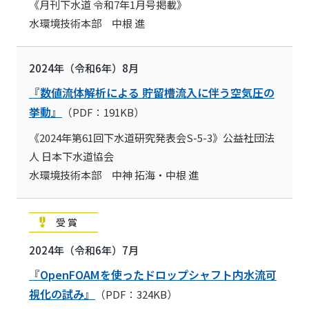
《月刊下水道 令和7年1月号掲載》
水環境技術本部 中根 進
2024年（令和6年）8月
『数値流体解析による 貯留槽流入に伴う空気圧の
挙動』
（PDF：191KB）
《2024年第61回下水道研究発表会S-5-3》公益社団法
人 日本下水道協会
水環境技術本部 中神 拓海・中根 進
受賞
2024年（令和6年）7月
『OpenFOAMを使ったドロップシャフト内水流可
視化の試み』
（PDF：324KB）