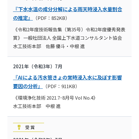
『下水水温の成分分解による雨天時浸入水量割合
の推定』
（PDF：852KB）
《令和2年度技術報告集（第35号）令和2年度優秀発表
賞》 一般社団法人 全国上下水道コンサルタント協会
水工技術本部 佐藤 優斗・中根 進
2021年（令和3年）7月
『AIによる汚水管きょの常時浸入水に及ぼす影響
要因の分析』
（PDF：911KB）
《環境浄化技術 2021.7･8月号 Vol No.4》
水工技術本部 中根 進
受賞