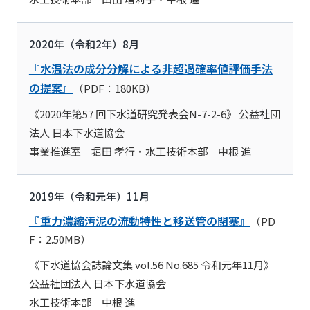
2020年（令和2年）8月
『水温法の成分分解による非超過確率値評価手法
の提案』
（PDF：180KB）
《2020年第57 回下水道研究発表会N-7-2-6》 公益社団
法人 日本下水道協会
事業推進室 堀田 孝行・水工技術本部 中根 進
2019年（令和元年）11月
『重力濃縮汚泥の流動特性と移送管の閉塞』
（PD
F：2.50MB）
《下水道協会誌論文集 vol.56 No.685 令和元年11月》
公益社団法人 日本下水道協会
水工技術本部 中根 進