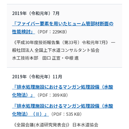
2019年（令和元年）7月
『ファイバー要素を用いたヒューム管部材断面の
性能検討』
（PDF：229KB）
《平成30年度技術報告集（第33号）令和元年7月》 一
般社団法人 全国上下水道コンサルタント協会
水工技術本部 田口 正宣・中根 進
2019年（令和元年）11月
『排水処理施設におけるマンガン処理設備（水酸
化物法）』
（PDF：309 KB）
『排水処理施設におけるマンガン処理設備（水酸
化物法）（Ⅱ）』
（PDF：535 KB）
《全国会議(水道研究発表会)》 日本水道協会