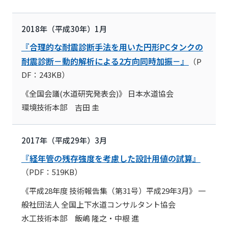
2018年（平成30年）1月
『合理的な耐震診断手法を用いた円形PCタンクの
耐震診断－動的解析による2方向同時加振－』
（P
DF：243KB）
《全国会議(水道研究発表会)》 日本水道協会
環境技術本部 吉田 圭
2017年（平成29年）3月
『経年管の残存強度を考慮した設計用値の試算』
（PDF：519KB）
《平成28年度 技術報告集（第31号）平成29年3月》 一
般社団法人 全国上下水道コンサルタント協会
水工技術本部 飯嶋 隆之・中根 進