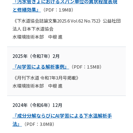
『汚水管きょにおけるスパン単位の異状程度表現
と修繕効果』
（PDF：1.9MB）
《下水道協会誌論文集2025.6 Vol.62 No.752》公益社団
法人 日本下水道協会
水環境技術本部 中根 進
2025年（令和7年）2月
『AI学習による解析事例』
（PDF：1.5MB）
《月刊下水道 令和7年3月号掲載》
水環境技術本部 中根 進
2024年（令和6年）12月
『成分分解ならびにAI学習による下水温解析手
法』
（PDF：3.0MB）