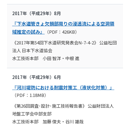
2017年（平成29年）8月
『下水道管きょ欠損部周りの浸透流による空洞領
域推定の試み』
（PDF：426KB）
《2017年第54回下水道研究発表会N-7-4-2》 公益社団
法人 日本下水道協会
水工技術本部 小田 智洋・中根 進
2017年（平成29年）6月
『河川堤防における耐震対策工（液状化対策）』
（PDF：1.18MB）
《第26回調査･設計･施工技術報告書》 公益財団法人
地盤工学会中部支部
水工技術本部 加藤 俊夫・谷川 雄哉