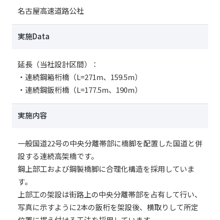
名古屋高速道路公社
実施Data
延長（当社設計区間）：
・連続鋼箱桁橋（L=271m、159.5m）
・連続鋼鈑桁橋（L=177.5m、190m）
実施内容
一般国道22号の中央分離帯部に橋脚を配置した国道と併
設する連続高架橋です。
鋼上部工および鋼製橋脚に合理化構造を採用していま
す。
上部工の架設は街路上の中央分離帯部を占有して行い、
写真に示すように2本の鈑桁を架設後、横取りして所定
位置に据え付ける工法を採用しています。