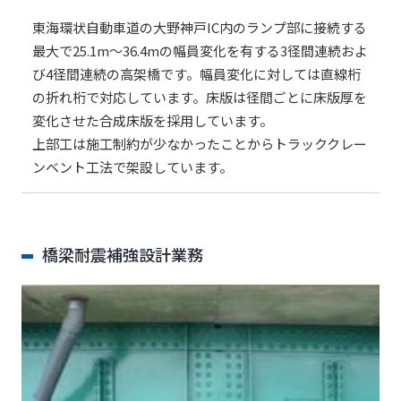
東海環状自動車道の大野神戸IC内のランプ部に接続する
最大で25.1m～36.4mの幅員変化を有する3径間連続およ
び4径間連続の高架橋です。幅員変化に対しては直線桁
の折れ桁で対応しています。床版は径間ごとに床版厚を
変化させた合成床版を採用しています。
上部工は施工制約が少なかったことからトラッククレー
ンベント工法で架設しています。
橋梁耐震補強設計業務