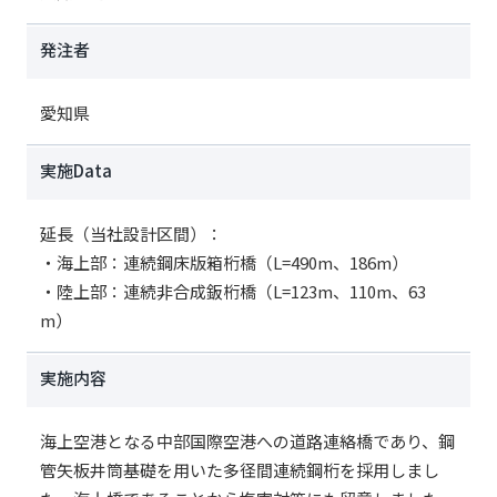
発注者
愛知県
実施Data
延長（当社設計区間）：
・海上部：連続鋼床版箱桁橋（L=490m、186m）
・陸上部：連続非合成鈑桁橋（L=123m、110m、63
m）
実施内容
海上空港となる中部国際空港への道路連絡橋であり、鋼
管矢板井筒基礎を用いた多径間連続鋼桁を採用しまし