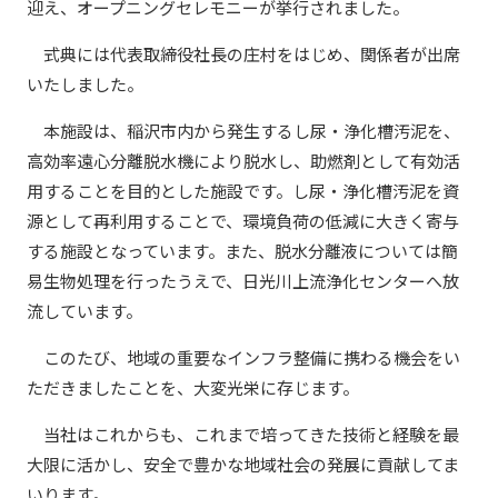
迎え、オープニングセレモニーが挙行されました。
式典には代表取締役社長の庄村をはじめ、関係者が出席
いたしました。
本施設は、稲沢市内から発生するし尿・浄化槽汚泥を、
高効率遠心分離脱水機により脱水し、助燃剤として有効活
用することを目的とした施設です。し尿・浄化槽汚泥を資
源として再利用することで、​環境負荷の低減に大きく寄与
する施設となっています。また、脱水分離液については簡
易生物処理を行ったうえで、日光川上流浄化センターへ放
流しています。
このたび、地域の重要なインフラ整備に携わる機会をい
ただきましたことを、大変光栄に存じます。
当社はこれからも、これまで培ってきた技術と経験を最
大限に活かし、安全で豊かな地域社会の発展に貢献してま
いります。